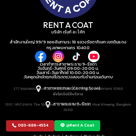
RENT A COAT
บริษัท เร้นท์ อะ โค้ท
สำนักงานใหญ่ 99/9 ซอยอินทามระ 18 แขวงรัชดาภิเษก เขตดินแดง
กรุงเทพมหานคร 10400
เวลาทำการสาขาพระราม 9-รัชดา
วันจันทร์-วันศุกร์ 09:00-20:00 น.
วันเสาร์-วันอาทิตย์ 10:00-20:00 น.
วันหยุดนักขัตฤกษ์โปรดตรวจสอบกับร้านก่อนเดินทาง
สาขาเพชรเกษม (Coming Soon)
277 ถนนเพชรเกษม แขวงบางหว้า เขตภาษีเจริญ กรุงเทพมหานคร 10160
ยังไม่เปิดให้บริการ
สาขาพระราม 9-รัชดา
131/1, 141/1 อาคาร The Shoppes at Belle, Rama IX Rd, Huai Khwang, Bangkok
10310
083-686-4554
@Rent A Coat