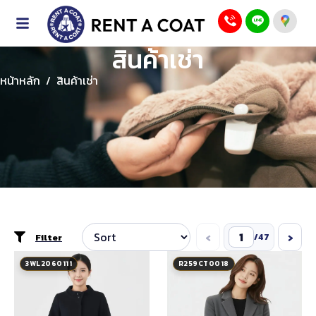
สินค้าเช่า
หน้าหลัก
/
สินค้าเช่า
‹
›
Filter
/
47
3WL2060111
R259CT0018